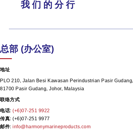
我们的分行
总部 (办公室)
地址
PLO 210, Jalan Besi Kawasan Perindustrian Pasir Gudang
81700 Pasir Gudang, Johor, Malaysia
联络方式
电话
:
(+6)07-251 9922
传真
: (+6)07-251 9977
邮件
:
info@harmonymarineproducts.com