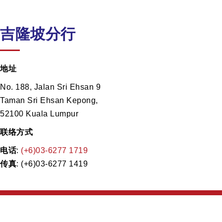
吉隆坡分行
地址
No. 188, Jalan Sri Ehsan 9
Taman Sri Ehsan Kepong,
52100 Kuala Lumpur
联络方式
电话
:
(+6)03-6277 1719
传真
: (+6)03-6277 1419