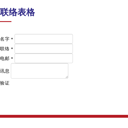
联络表格
名字
联络
电邮
讯息
验证