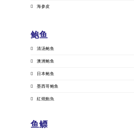
海参皮
鲍鱼
清汤鲍鱼
澳洲鲍鱼
日本鲍鱼
墨西哥鲍鱼
紅燒鮑魚
鱼鳔